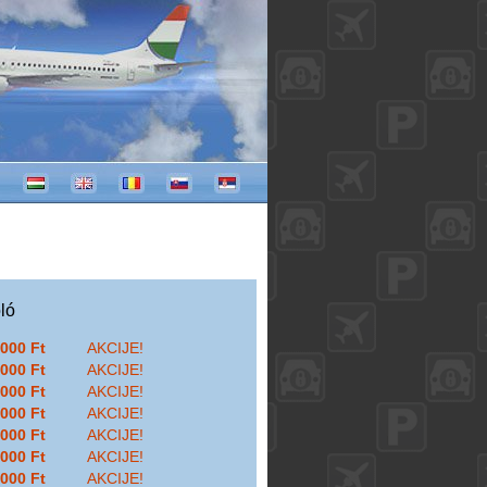
VORENI SMO 0-24 (2026.08.09) 🛡🅿 KONTINUIRANO OBE
oló
000 Ft
AKCIJE!
000 Ft
AKCIJE!
000 Ft
AKCIJE!
000 Ft
AKCIJE!
000 Ft
AKCIJE!
000 Ft
AKCIJE!
000 Ft
AKCIJE!