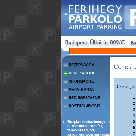
REZERVACIJA
cene / 
CENE / AKCIJE
INFORMÁCIJE
Őrzött, z
MAPA, KARTA
1
REZ. SOPSTVENE
2
DOSTUPLJIVOSTI
3
4
5
Bezplatno obezbeđujemo
aerodromni transfer,
6
tamo-nazad, od,
7
aerodromnoga parkinga,