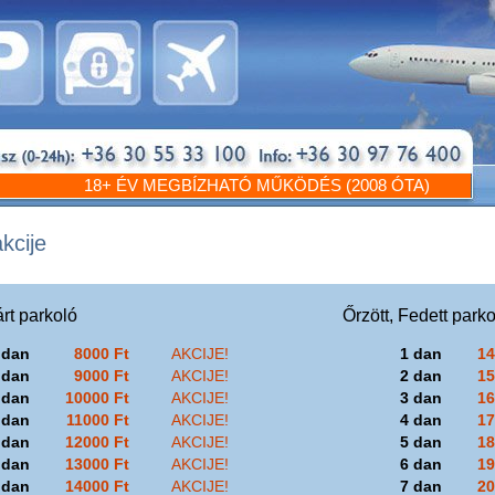
18+ ÉV MEGBÍZHATÓ MŰKÖDÉS (2008 ÓTA) 🟢 OT
akcije
árt parkoló
Őrzött, Fedett park
 dan
8000 Ft
AKCIJE!
1 dan
14
 dan
9000 Ft
AKCIJE!
2 dan
15
 dan
10000 Ft
AKCIJE!
3 dan
16
 dan
11000 Ft
AKCIJE!
4 dan
17
 dan
12000 Ft
AKCIJE!
5 dan
18
 dan
13000 Ft
AKCIJE!
6 dan
19
 dan
14000 Ft
AKCIJE!
7 dan
20