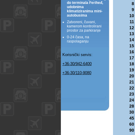
do terminala Feriheđ,
8
udobnima
9
klimatiziranima mini-
autobusima
10
11
Zatvoreni, čuvani,
kamerom kontrolirani
12
prostor za parkiranje
13
0-24 časa, na
14
raspolaganju
15
16
Korisnički servis:
17
+36-30/942-6400
18
19
+36-30/110-9080
20
21
22
23
24
28
30
45
60
90