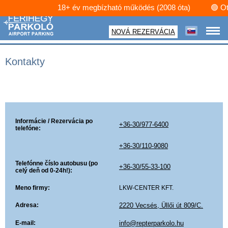
18+ év megbízható működés (2008 óta) 🟢 Otvoren
NOVÁ REZERVÁCIA
kontakty
Informácie / Rezervácia po
+36-30/977-6400
telefóne:
+36-30/110-9080
Telefónne číslo autobusu (po
+36-30/55-33-100
celý deň od 0-24h!):
Meno firmy:
LKW-CENTER KFT.
Adresa:
2220 Vecsés, Üllői út 809/C.
E-mail:
info@repterparkolo.hu